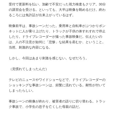
受付で更新料を払い、加齢で不安だった視力検査もクリア。30分
の講習会を受ける。といっても、大半は映像を眺めるだけ。終わ
るころには免許証が出来上がっているはず。
映像前半は、事故シーンだった。乗用車と自転車がぶつかりボン
ネットに人が乗り上げたり、トラックが子供の体すれすれで停止
したり。ドライブレコーダーが撮った事故映像だ。伝えたいの
は、人の不注意が如何に「悲惨」な結果を産むか、ということ。
当然、刺激的な内容になる。
しかし、今回はあまり刺激を感じない。なぜだろう。
（見慣れてしまったんだ）
テレビのニュースやワイドショーなどで、ドライブレコーダーの
ショッキングな事故シーンは、頻繁に流れている。耐性が付いて
しまったらしい。
事故シーンの映像が終わり、被害者の語りに切り替わる。トラッ
ク事故で、小学生の息子を亡くした母親の話だ。