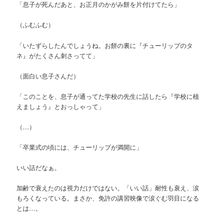
「息子が死んだあと、お正月のかがみ餅を片付けてたら」
（ふむふむ）
「いたずらしたんでしょうね。お餅の裏に『チューリップのタ
ネ』がたくさん刺さってて」
（面白い息子さんだ）
「このことを、息子が通ってた学校の先生に話したら『学校に植
えましょう』とおっしゃって」
（…）
「卒業式の頃には、チューリップが満開に」
いい話だなぁ。
加齢で衰えたのは視力だけではない。「いい話」耐性も衰え、涙
もろくなっている。まさか、免許の講習映像で涙ぐむ羽目になる
とは…。