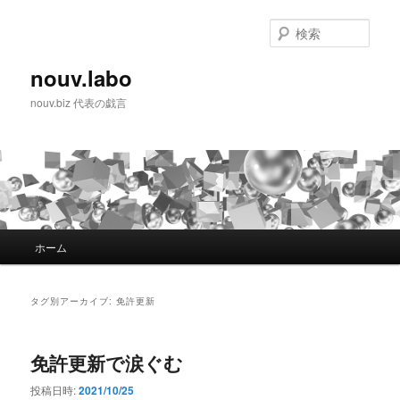
検
索
nouv.labo
nouv.biz 代表の戯言
メインメニュー
ホーム
メインコンテンツへ移動
サブコンテンツへ移動
タグ別アーカイブ:
免許更新
免許更新で涙ぐむ
投稿日時:
2021/10/25