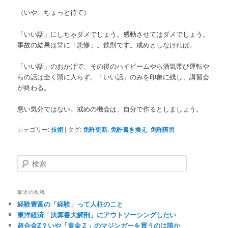
（いや、ちょっと待て）
「いい話」にしちゃダメでしょう。感動させてはダメでしょう。
事故の結果は常に「悲惨」。鉄則です。戒めとしなければ。
「いい話」のおかげで、その後のハイビームやら酒気帯び運転や
らの話は全く頭に入らず。「いい話」のみを印象に残し、講習会
が終わる。
悪い気分ではない。戒めの機会は、自分で作るとしましょう。
カテゴリー:
技術
|
タグ:
免許更新
,
免許書き換え
,
免許講習
検索
最近の投稿
経験豊富の「経験」って人柱のこと
東洋経済「決算書大解剖」にアウトソーシングしたい
超合金Z？いや「黄金Ｚ」のマジンガーを買うのは誰か